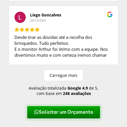
Ao fechar negócio, enviaram o contrato e foi
tudo perfeito no dia da Festa.
Só tenho a agradecer, as crianças se divertiram
Liege Goncalves
muito com os brinquedos e o monitor foi ótimo.
24/12/2025
Desde tirar as dúvidas até a recolha dos
brinquedos. Tudo perfeitoo.
E o monitor Arthur foi ótimo com a equipe. Nos
divertimos muito e com certeza iremos chamar
mais vezes.
Carregue mais
Avaliação totalizada
Google
4.9
de 5,
com base em
248 avaliações
Solicitar um Orçamento