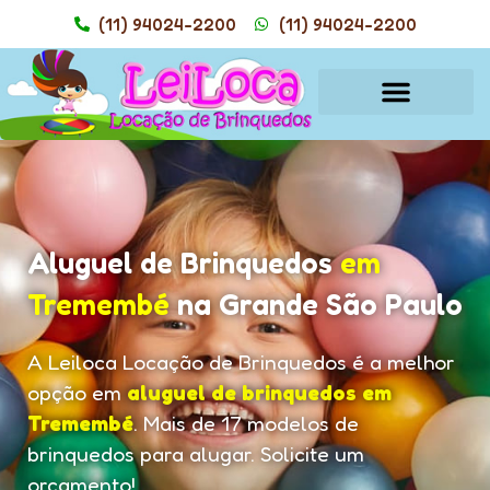
(11) 94024-2200
(11) 94024-2200
Aluguel de Brinquedos
em
Tremembé
na Grande São Paulo
A Leiloca Locação de Brinquedos é a melhor
opção em
aluguel de brinquedos em
Tremembé
. Mais de 17 modelos de
brinquedos para alugar. Solicite um
orçamento!