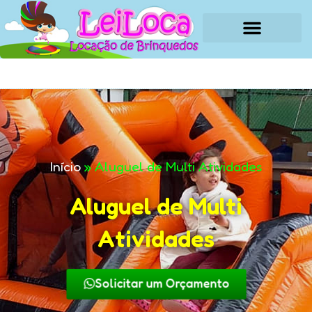
(11) 94024-2200
(11) 94024-2200
Início
»
Aluguel de Multi Atividades
Aluguel de Multi
Atividades
Solicitar um Orçamento