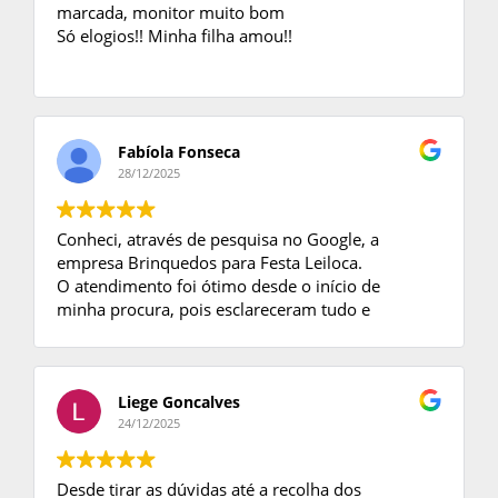
marcada, monitor muito bom
Só elogios!! Minha filha amou!!
Fabíola Fonseca
28/12/2025
Conheci, através de pesquisa no Google, a
empresa Brinquedos para Festa Leiloca.
O atendimento foi ótimo desde o início de
minha procura, pois esclareceram tudo e
tiraram minhas dúvidas.
Ao fechar negócio, enviaram o contrato e foi
tudo perfeito no dia da Festa.
Só tenho a agradecer, as crianças se divertiram
Liege Goncalves
muito com os brinquedos e o monitor foi ótimo.
24/12/2025
Desde tirar as dúvidas até a recolha dos