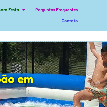
(11) 94024-2200
(11) 94024-2200
para Festa
Perguntas Frequentes
Contato
bão em