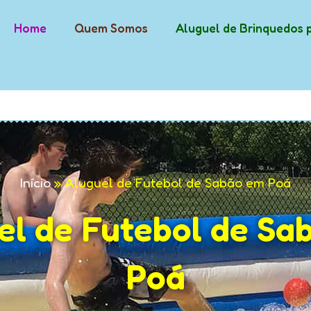
Home
Quem Somos
Aluguel de Brinquedos 
Início
»
Aluguel de Futebol de Sabão em Poá
el de Futebol de Sa
Poá