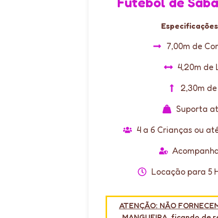
Futebol de Sabã
Especificações
7,00m de Co
4,20m de 
2,30m de
Suporta a
4 a 6 Crianças ou até
Acompanha
Locação para 5 
ATENÇÃO: NÃO FORNECEM
MANGUEIRA, ficando de r