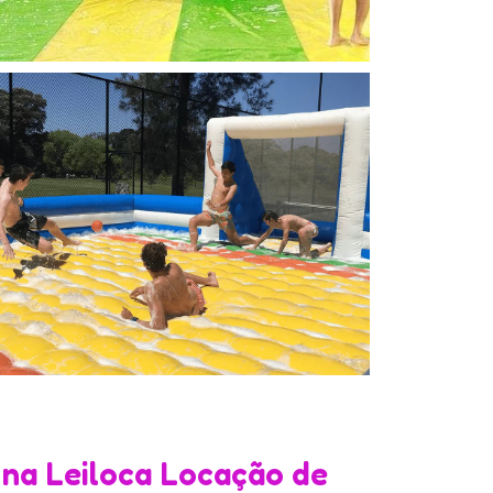
á
na Leiloca Locação de