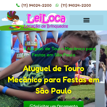
(11) 94024-2200
(11) 94024-2200
Início
»
Aluguel de Touro Mecânico para
Festas em São Paulo
Aluguel de Touro
Mecânico para Festas em
São Paulo
Solicitar um Orçamento