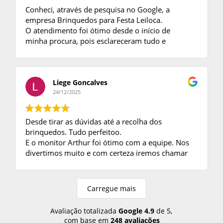
Conheci, através de pesquisa no Google, a
empresa Brinquedos para Festa Leiloca.
O atendimento foi ótimo desde o início de
minha procura, pois esclareceram tudo e
tiraram minhas dúvidas.
Ao fechar negócio, enviaram o contrato e foi
tudo perfeito no dia da Festa.
Só tenho a agradecer, as crianças se divertiram
Liege Goncalves
muito com os brinquedos e o monitor foi ótimo.
24/12/2025
Desde tirar as dúvidas até a recolha dos
brinquedos. Tudo perfeitoo.
E o monitor Arthur foi ótimo com a equipe. Nos
divertimos muito e com certeza iremos chamar
mais vezes.
Carregue mais
Avaliação totalizada
Google
4.9
de 5,
com base em
248 avaliações