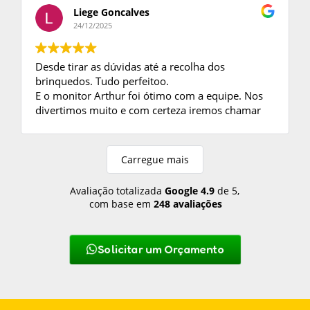
Só tenho a agradecer, as crianças se divertiram
Liege Goncalves
muito com os brinquedos e o monitor foi ótimo.
24/12/2025
Desde tirar as dúvidas até a recolha dos
brinquedos. Tudo perfeitoo.
E o monitor Arthur foi ótimo com a equipe. Nos
divertimos muito e com certeza iremos chamar
mais vezes.
Carregue mais
Avaliação totalizada
Google
4.9
de 5,
com base em
248 avaliações
Solicitar um Orçamento