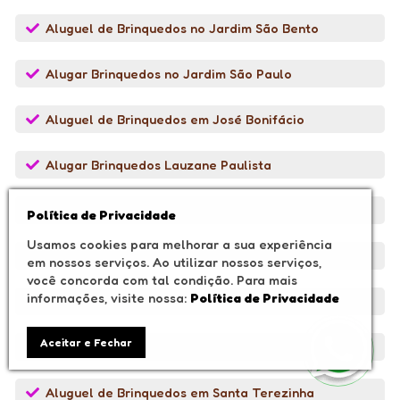
Aluguel de Brinquedos no Jardim São Bento
Alugar Brinquedos no Jardim São Paulo
Aluguel de Brinquedos em José Bonifácio
Alugar Brinquedos Lauzane Paulista
Brinquedos no Mandaqui - SP
Política de Privacidade
Usamos cookies para melhorar a sua experiência
Aluguel de Brinquedos em Mogi das Cruzes
em nossos serviços. Ao utilizar nossos serviços,
você concorda com tal condição. Para mais
informações, visite nossa:
Política de Privacidade
Aluguel de Brinquedos em Mogi Moderno
Aceitar e Fechar
Aluguel de Brinquedos na Mooca - SP
Aluguel de Brinquedos em Santa Terezinha