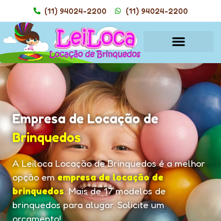
(11) 94024-2200
(11) 94024-2200
Empresa de Locação de
Brinquedos
A Leiloca Locação de Brinquedos é a melhor
opção em
empresa de locação de
brinquedos
. Mais de 17 modelos de
brinquedos para alugar. Solicite um
orçamento!