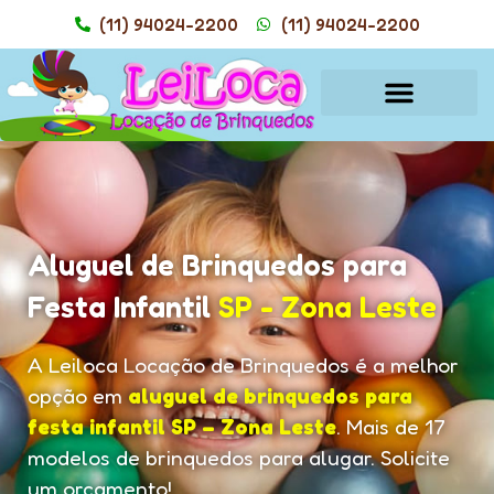
(11) 94024-2200
(11) 94024-2200
Aluguel de Brinquedos para
Festa Infantil
SP - Zona Leste
A Leiloca Locação de Brinquedos é a melhor
opção em
aluguel de brinquedos para
festa infantil SP – Zona Leste
. Mais de 17
modelos de brinquedos para alugar. Solicite
um orçamento!