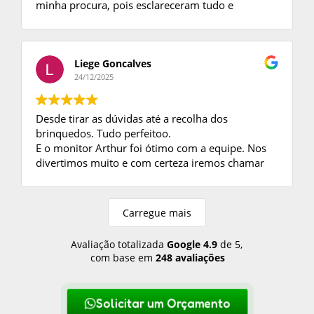
minha procura, pois esclareceram tudo e
tiraram minhas dúvidas.
Ao fechar negócio, enviaram o contrato e foi
tudo perfeito no dia da Festa.
Só tenho a agradecer, as crianças se divertiram
Liege Goncalves
muito com os brinquedos e o monitor foi ótimo.
24/12/2025
Desde tirar as dúvidas até a recolha dos
brinquedos. Tudo perfeitoo.
E o monitor Arthur foi ótimo com a equipe. Nos
divertimos muito e com certeza iremos chamar
mais vezes.
Carregue mais
Avaliação totalizada
Google
4.9
de 5,
com base em
248 avaliações
Solicitar um Orçamento